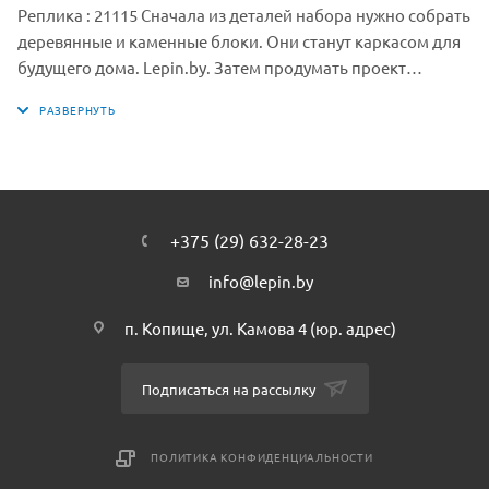
Реплика : 21115 Сначала из деталей набора нужно собрать
деревянные и каменные блоки. Они станут каркасом для
будущего дома. Lepin.by. Затем продумать проект
надёжной постройки и приступить к работе. Фундамент
дома необходимо закладывать на ровной зелёной
лужайке, недалеко от леса. Внутри можно обустроить
спальное место и небольшой склад для полезных вещей и
аксессуаров. Для удобства игры конструкция дома будет
раздвижной, что позволит делать пространство
+375 (29) 632-28-23
линейным или объемным. Рядом с домом нужно
обязательно организовать ферму. В набор входит
info@lepin.by
фигурка свиньи и 2 минифигурки: Стив и Крипер.
п. Копище, ул. Камова 4 (юр. адрес)
Подписаться на рассылку
ПОЛИТИКА КОНФИДЕНЦИАЛЬНОСТИ