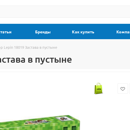
статьи
Бренды
Как купить
Компа
р Lepin 18019 Застава в пустыне
астава в пустыне