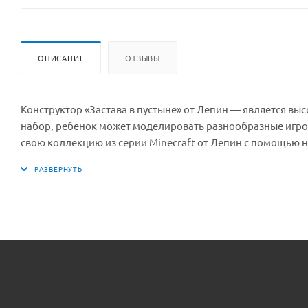
ОПИСАНИЕ
ОТЗЫВЫ
Конструктор «Застава в пустыне» от Лепин — является в
набор, ребенок может моделировать разнообразные игровы
свою коллекцию из серии Minecraft от Лепин с помощью 
фантазии — еще больше сценариев и сюжетов для игры.