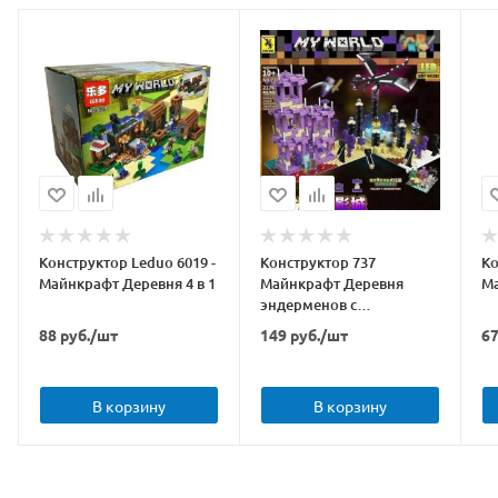
Конструктор Leduo 6019 -
Конструктор 737
Ко
Майнкрафт Деревня 4 в 1
Майнкрафт Деревня
М
эндерменов с
подсветкой
88
руб.
/шт
149
руб.
/шт
6
В корзину
В корзину