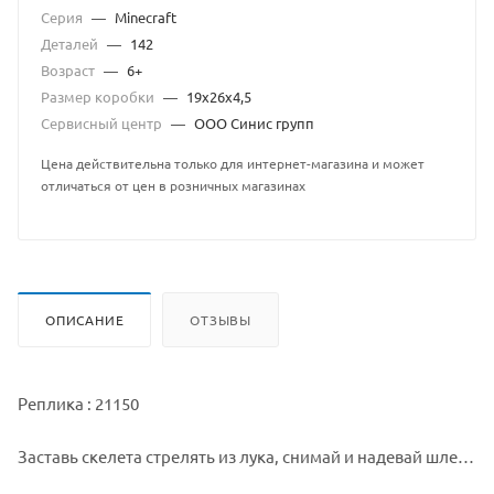
Серия
—
Minecraft
Деталей
—
142
Возраст
—
6+
Размер коробки
—
19х26х4,5
Сервисный центр
—
ООО Синис групп
Цена действительна только для интернет-магазина и может
отличаться от цен в розничных магазинах
ОПИСАНИЕ
ОТЗЫВЫ
Реплика : 21150
Заставь скелета стрелять из лука, снимай и надевай шлем
и нагоняй ужас на жителей Обычного мира с помощью