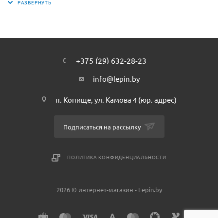
прыгающего куба магмы. Когда фигурка будет собрана,
придумай для этого враждебного моба самую страшную
позу и размести его на демонстрационной пластине,
чтобы показать всем друзьям. Lepin.by.
Lepin.by
+375 (29) 632-28-23
info@lepin.by
п. Копище, ул. Камова 4 (юр. адрес)
Подписаться на рассылку
ПОЛИТИКА КОНФИДЕНЦИАЛЬНОСТИ
2026 © интернет-магазин - Lepin.by