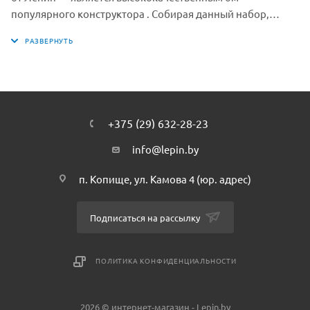
популярного конструктора . Собирая данный набор,
ребенок может моделировать разнообразные игровые
ситуации и погрузиться в мир серии Creator. Соберите и
создайте свою коллекцию из серии Creator от Лепин с
помощью нашего интернет-магазина. Собранная вами
коллекция, плюс немного фантазии — еще больше
сценариев и сюжетов для игры.
+375 (29) 632-28-23
info@lepin.by
п. Копище, ул. Камова 4 (юр. адрес)
Подписаться на рассылку
ПОЛИТИКА КОНФИДЕНЦИАЛЬНОСТИ
2026 © интернет-магазин - Lepin.by