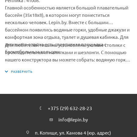
Реплика : 41008.
Главной особенностью является большой плавательный
бассейн (35х18х8), в котором могут поместиться
несколько человек. Lepin.by. Вместе с большим
бассейном появились водяные горки, удобные джакузи и
комфортная зона отдыха, туалет и душевая кабинка. Для
активного отдыха есть спортивная площадка с
Для любителей тишины установлены уютные столики с
баскетбольным кольцом.
прохладительными напитками и шезлонги. С помощью
нашего конструктора вы можете собрать: водяную горку,
трап для прыжков, бассейн, джакузи, водопад, душ и
туалет, 2 кресла, баскетбольное кольцо и др. Включены 2
минифигурки: Изабелла и Андреа.
+375 (29) 632-28-23
info@lepin.by
п. Копище, ул. Камова 4 (юр. адрес)