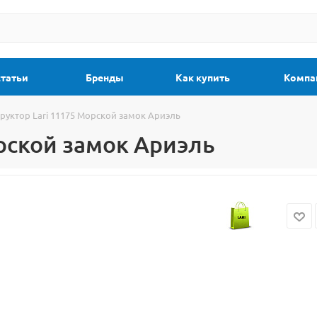
статьи
Бренды
Как купить
Компа
руктор Lari 11175 Морской замок Ариэль
орской замок Ариэль