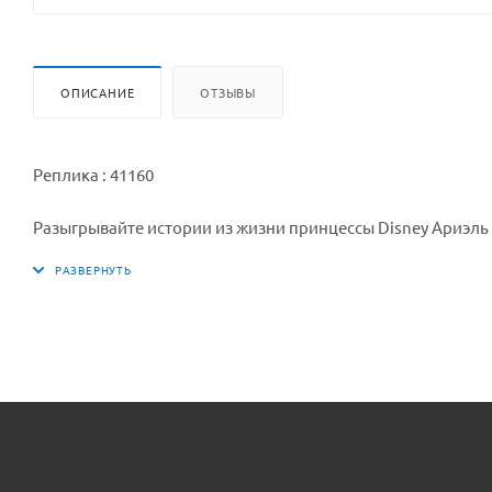
ОПИСАНИЕ
ОТЗЫВЫ
Реплика : 41160
Разыгрывайте истории из жизни принцессы Disney Ариэль в
сокровища вместе с Максом и Флаундером.
. Lepin.by
Lepin.by