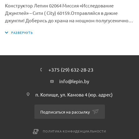
Конструктор Лепин 02064 Миссия «Исследование
Джунглей» – Сити ( City) 60159.Отправляйся в дикие
джунгли! Доберись до храма на мощном полугусеничном
грузовике и быстром внедорожнике. Отодвинь камень и
найди алмаз. Будь осторожен! Сокровище охраняет
огромный паук!
+375 (29) 632-28-23
info@lepin.by
п. Копище, ул. Камова 4 (юр. адрес)
Подписаться на рассылку
ПОЛИТИКА КОНФИДЕНЦИАЛЬНОСТИ