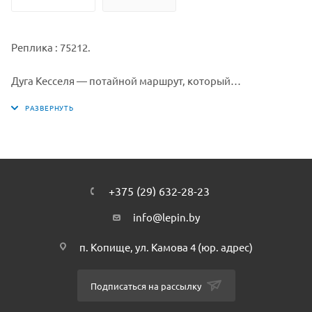
Реплика : 75212.
Дуга Кесселя — потайной маршрут, который
использовали контрабандисты. Lepin.by. Пролегая в
удалении от открытых имперских трасс, он не раз
выручал перевозчиков секретных грузов. Редкие из них
были схвачены надзирателями. Но угроза присутствует!
Только опытные пилоты способны беспрепятственно
переместиться на звездолете в пункт назначения. Дуга
+375 (29) 632-28-23
Касселя — далеко не безопасный путь: из-за множества
астероидов часто страдают системы управления
info@lepin.by
звездолетами, и пилоту приходится управлять кораблем
п. Копище, ул. Камова 4 (юр. адрес)
практически вслепую.
Lepin.by
Подписаться на рассылку