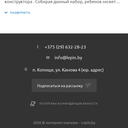
конструктора . Собирая данный набор, ребенок может
моделировать разнообразные игровые ситуации и
погрузиться в мир серии Angry Birds. Создайте свою
коллекцию серии Angry Birds фирмы Лепин с помощью
нашего интернет-магазина. Собранная вами коллекция
плюс немного фантазии — еще больше сценариев и
сюжетов для игры.
+375 (29) 632-28-23
info@lepin.by
п. Копище, ул. Камова 4 (юр. адрес)
Подписаться на рассылку
ПОЛИТИКА КОНФИДЕНЦИАЛЬНОСТИ
2026 © интернет-магазин - Lepin.by