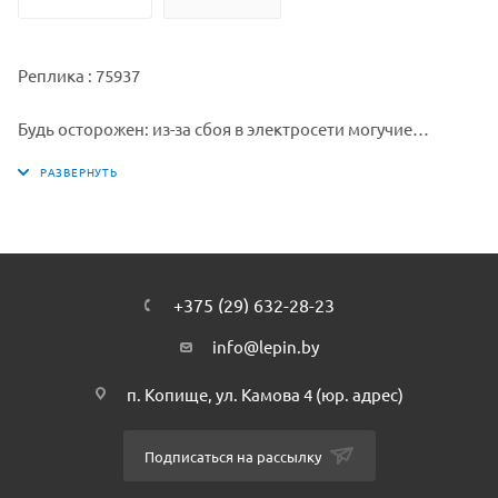
Реплика : 75937
Будь осторожен: из-за сбоя в электросети могучие
Трицератопсы сломали ограждение и сбежали! Прыгай за
руль багги вместе с Оуэном Грэди и спеши на помощь.
Помаши морковкой перед мордой этого свирепого
динозавра, чтобы отвлечь его и спасти жизнь туристу.
Lepin.by. В Парке Юрского периода никогда не бывает
скучно!
+375 (29) 632-28-23
Lepin.by
info@lepin.by
п. Копище, ул. Камова 4 (юр. адрес)
Подписаться на рассылку