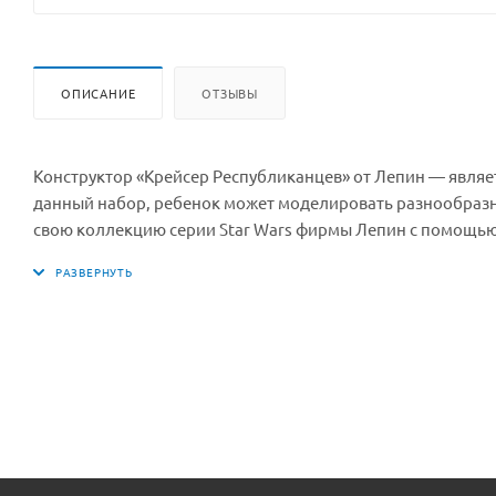
ОПИСАНИЕ
ОТЗЫВЫ
Конструктор «Крейсер Республиканцев» от Лепин — являе
данный набор, ребенок может моделировать разнообразные
свою коллекцию серии Star Wars фирмы Лепин с помощью
фантазии — еще больше сценариев и сюжетов для игры.