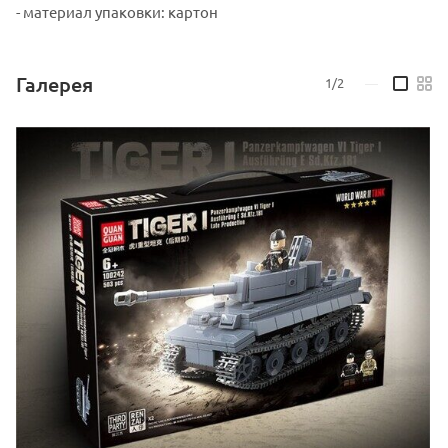
- материал упаковки: картон
Галерея
1/2
—