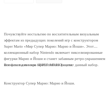
Почувствуйте ностальгию по восхитительным визуальным
эффектам из предыдущих поколений игр с конструктором
Super Mario «Мир Супер Марио: Марио и Йоши». Этот
коллекционный набор Nintendo включает пикселизированные
фигурки Марио и Йоши и станет забавным ретро-украшением
Все фанаты из мира SUPER MARIO оценят данный набор.
комнаты в доме или офисе любого фаната.
Конструктор Супер Марио: Марио и Йоши.