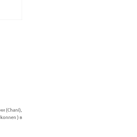
0
руб.
0
руб.
ни (Chani),
konnen ) в