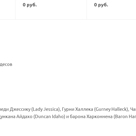
0
руб.
0
руб.
йдесов
еди Джессику (Lady Jessica), Гурни Халлека (Gurney Halleck), Ча
, Дункана Айдахо (Duncan Idaho) и барона Харконнена (Baron Har