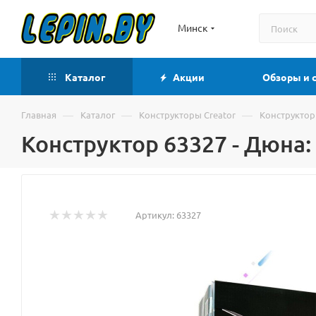
Минск
Каталог
Акции
Обзоры и 
—
—
—
Главная
Каталог
Конструкторы Creator
Конструктор
Конструктор 63327 - Дюна
Артикул:
63327