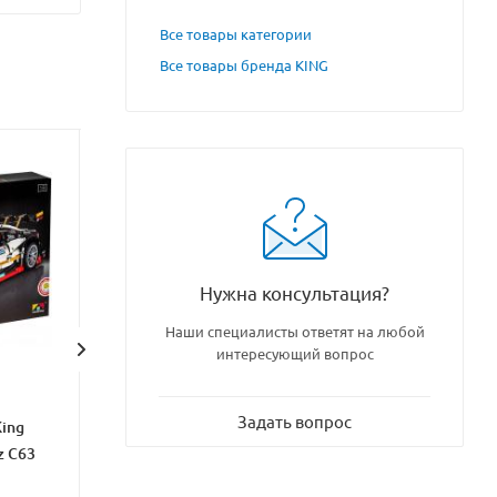
Все товары категории
Все товары бренда KING
Нужна консультация?
Наши специалисты ответят на любой
интересующий вопрос
Задать вопрос
ing
Конструктор Mould King
Конструктор Lepi
z C63
13073 Mercedes-Benz C63
Mercedes-benz
AMG DTM RC APP
Gelendewagen G5