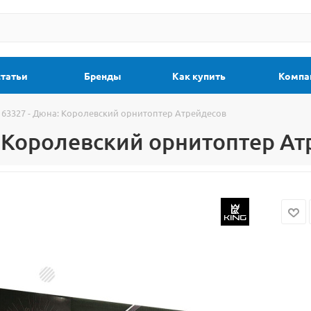
статьи
Бренды
Как купить
Компа
 63327 - Дюна: Королевский орнитоптер Атрейдесов
: Королевский орнитоптер А