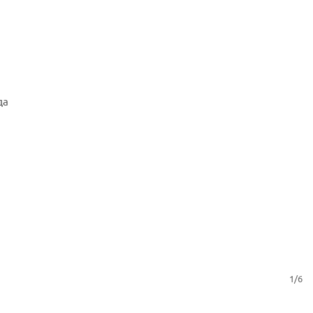
да
1/6