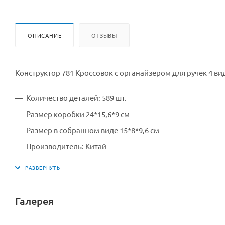
ОПИСАНИЕ
ОТЗЫВЫ
Конструктор 781 Кроссовок с органайзером для ручек 4 ви
Количество деталей: 589 шт.
Размер коробки 24*15,6*9 см
Размер в собранном виде 15*8*9,6 см
Производитель: Китай
для детей старше 6 лет (содержит мелкие детали).
В ассортименте 4 цвета
страна производитель: Китай
Галерея
материал упаковки: картон