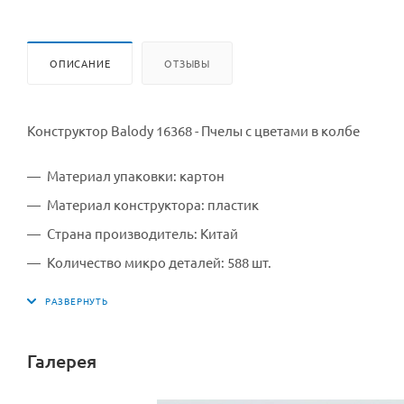
ОПИСАНИЕ
ОТЗЫВЫ
Конструктор Balody 16368 - Пчелы с цветами в колбе
Материал упаковки: картон
Материал конструктора: пластик
Страна производитель: Китай
Количество микро деталей: 588 шт.
Размер упаковки: 13*13*17 см
Размер в собранном виде: 10,5*10,5*14 см
Производитель: Balody Китай
Галерея
для детей старше 8 лет (содержит мелкие детали).