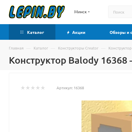
Минск
Каталог
Акции
Обзоры и 
—
—
—
Главная
Каталог
Конструкторы Creator
Конструктор 
Конструктор Balody 16368 
Артикул:
16368