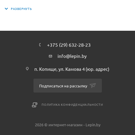
стола с принтером – 3х4х1 см.Также в наборе Вы найдёте
элементы для создания штатива с видеокамерой и
дисплея с аксессуарами, предназначенными для ухода за
питомцем.В наборе присутствует куколка Эммы и фигурка
её питомца – котёнка Чико.
+375 (29) 632-28-23
info@lepin.by
п. Копище, ул. Камова 4 (юр. адрес)
Подписаться на рассылку
ПОЛИТИКА КОНФИДЕНЦИАЛЬНОСТИ
2026 © интернет-магазин - Lepin.by