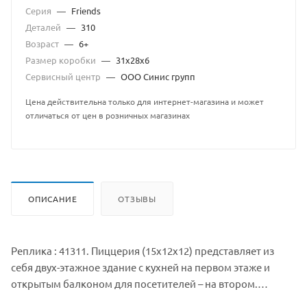
Серия
—
Friends
Деталей
—
310
Возраст
—
6+
Размер коробки
—
31х28х6
Сервисный центр
—
ООО Синис групп
Цена действительна только для интернет-магазина и может
отличаться от цен в розничных магазинах
ОПИСАНИЕ
ОТЗЫВЫ
Реплика : 41311. Пиццерия (15х12х12) представляет из
себя двух-этажное здание с кухней на первом этаже и
открытым балконом для посетителей – на втором.
Lepin.by. Балкон оборудован двумя столиками и