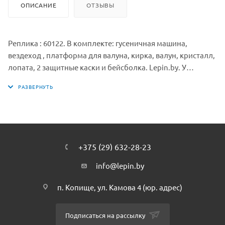
ОПИСАНИЕ
ОТЗЫВЫ
Реплика : 60122. В комплекте: гусеничная машина,
вездеход , платформа для валуна, кирка, валун, кристалл,
лопата, 2 защитные каски и бейсболка. Lepin.by. У
гусеничной машины широкие подвижные гусеницы и
подвижный мощный отбойный молоток, расположенный
сзади. В набор также входят 3 минифигурки -
исследователь вулканов, девушка-водитель вездехода,
работник-вулканолог.
+375 (29) 632-28-23
Размеры гусеничной машины: 11х19х11 см.
info@lepin.by
Платформа для валуна: 4х4х1 см.
п. Копище, ул. Камова 4 (юр. адрес)
Вездеход: 3х5х4 см.
Подписаться на рассылку