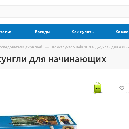
статьи
Бренды
Как купить
Компа
—
сследователи джунглей
Конструктор Bela 10708 Джунгли для нач
Джунгли для начинающих