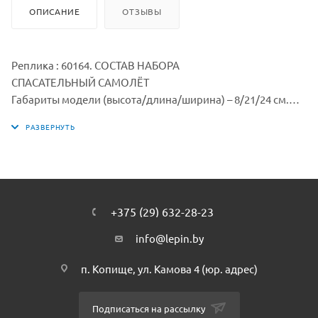
ОПИСАНИЕ
ОТЗЫВЫ
Реплика : 60164. СОСТАВ НАБОРА
СПАСАТЕЛЬНЫЙ САМОЛЁТ
Габариты модели (высота/длина/ширина) – 8/21/24 см.
Lepin.by.
Чтобы попасть внутрь кабины пилота, деталь эту
необходимо снять. Внутри расположены кресло пилота и
штурвал управления. За креслом пилота можно посадить
ещё одну минифигурку.
Приводняется самолёт на лыжи, расположенные на
+375 (29) 632-28-23
крыльях. Так же к крыльям крепятся вращающиеся
пропеллеры.
info@lepin.by
Багажный отсек, находящийся за кабиной пилота,
п. Копище, ул. Камова 4 (юр. адрес)
открывается сзади путём откидывания дверцы, которая
при этом образует подобие пандуса. Внутри багажного
отсека достаточно места для спасательного водного
Подписаться на рассылку