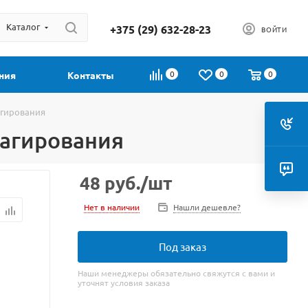
Каталог
+375 (29) 632-28-23
ВОЙТИ
0
0
0
ния
Контакты
агирования
еагирования
48
руб.
/шт
Нет в наличии
Нашли дешевле?
Под заказ
Наши менеджеры обязательно свяжутся с вами и
уточнят условия заказа