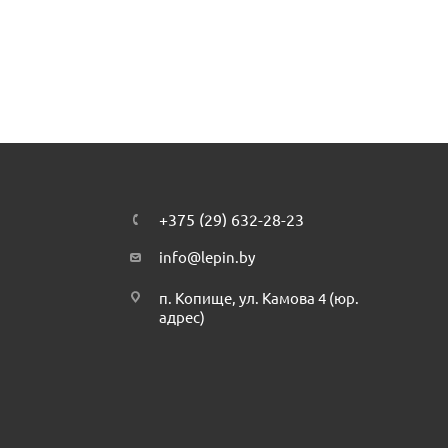
 У контейнера есть крыша, дверной проем (над которым устан
и),
ей, имитирующих языки пламени
+375 (29) 632-28-23
info@lepin.by
п. Копище, ул. Камова 4 (юр.
адрес)