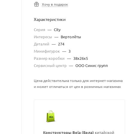
Хочу в подарок
Характеристики
Серия
—
City
Интересы
—
Вертолёты
Деталей
—
274
Минифигурок
—
3
Размер коробки
—
38х26х5
Сервисный центр
—
ООО Синис групп
Цена действительна только для интернет-магазина
и может отличаться от цен в розничных магазинах
Конструкторы Bela (Бела)
китайской