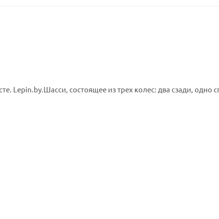
е. Lepin.by.Шасси, состоящее из трех колес: два сзади, одно 
нятия носовой детали. Внутри кабины - кресло пилота и одна
 отсек, в который через открытое отверстие сверху вы можете
циального рычага, в результате чего открывается люк в днище
м маячком спец. служб. На багажнике есть фиксатор для мале