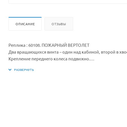
ОПИСАНИЕ
ОТЗЫВЫ
Реплика : 60108. ПОЖАРНЫЙ ВЕРТОЛЕТ
Два вращающихся винта – один над кабиной, второй в хвост
Крепление переднего колеса подвижно.
Кабина пилота, доступ в которую обеспечивается за счет с
стандартная серая деталь с печатью двух датчиков.
За кабиной пилота через перегородку начинается грузовой
«воду» (5 прозрачно-голубых круглых деталей).
Тушение с воздуха происходит за счет проворачивания спе
вертолета и вода обрушивается на горящий объект.
МОТОЦИКЛ
Сзади крепится небольшой багажник с синим проблесковы
огнетушителя.
КОНТЕЙНЕР