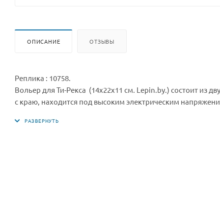
ОПИСАНИЕ
ОТЗЫВЫ
Реплика : 10758.
Вольер для Ти-Рекса (14x22x11 см. Lepin.by.) состоит из д
с краю, находится под высоким электрическим напряжени
догом на специальном крепеже.
Сбоку к вольеру примыкают огромные распашные ворота
Небольшая лаборатория (7х8х4 см.) с инкубатором распо
голографической картой парка.
Также в набор входят: компактный фургон (6х9х4 см.); 3 