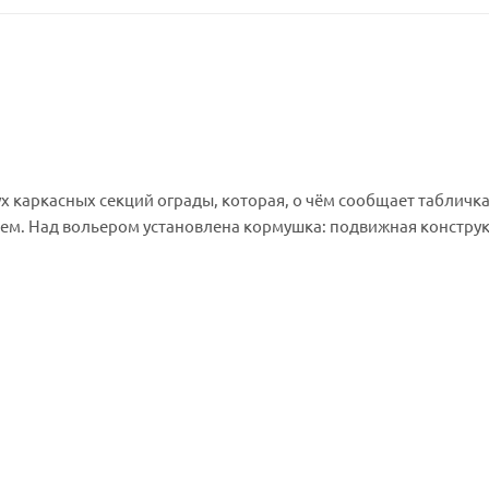
вух каркасных секций ограды, которая, о чём сообщает табличка
ем. Над вольером установлена кормушка: подвижная конструкц
, размещённые между двух монолитных камней.
ложена на прямоугольной пластине и ограждена лишь одной ст
минифигурки людей и 2 минифигурки динозавров (Ти-Рекс и его 