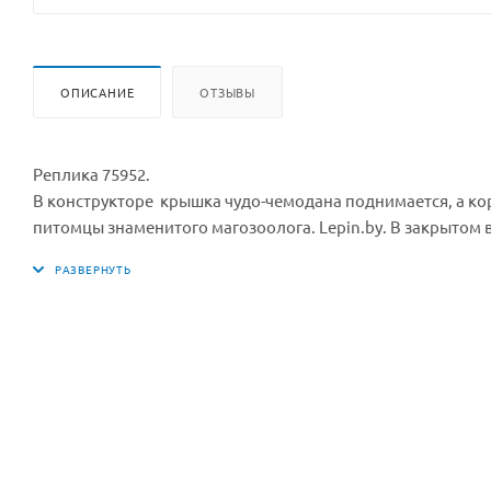
ОПИСАНИЕ
ОТЗЫВЫ
Реплика 75952.
В конструкторе крышка чудо-чемодана поднимается, а кор
питомцы знаменитого магозоолога. Lepin.by. В закрытом ви
глубину, а его габариты в раскрытом состоянии – 6х30х10
модели взрывопотама, крылатого змея оккамия и птицы-гро
двигаются и поворачиваются. В качестве приятного бону