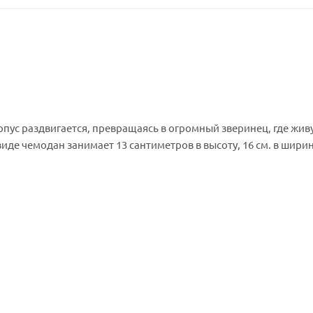
пус раздвигается, превращаясь в огромный зверинец, где жив
де чемодан занимает 13 сантиметров в высоту, 16 см. в ширину
 см. В набор включены 4 минифигурки. Помимо этого здесь ест
м. Голова и все конечности, в том числе хвосты и крылья, у н
са прилагаются маленькие фигурки Нюхлера и Лукотруса.