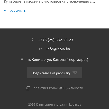
Купи билет в кассе и приготовься к приключению с
набором «Аттракцион "Пиратские горки"» Забирайся в
вагонетку в виде акулы и держись покрепче. Lepin.by.
Уклоняйся от черепа, наклоняйся, когда будешь
проноситься над затонувшим галеоном и опасайся
водяной пушки, когда будешь мчаться по склону и
проезжать через водяные брызги. Но не забудь
+375 (29) 632-28-23
улыбнуться в камеру! Когда надоест кататься на
американских горках, перестрой набор и продолжи свои
info@lepin.by
приключения на ярмарке: прокатись на щекочущем
п. Копище, ул. Камова 4 (юр. адрес)
нервы аттракционе «Гонки скелетов» или попробуй
«Водные горки», если осмелишься!
Lepin.by
Подписаться на рассылку
ПОЛИТИКА КОНФИДЕНЦИАЛЬНОСТИ
2026 © интернет-магазин - Lepin.by