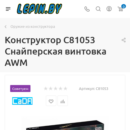
0
Оружие из конструктора
Конструктор C81053
Снайперская винтовка
AWM
Артикул:
C81053
Советуем