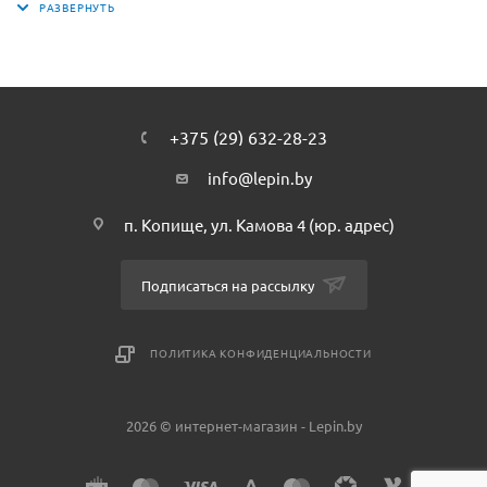
разнообразит игру мальчишки не только в период
сборки, но и во время игры с почти настоящим оружием.
Пистолет стреляет пульками, не наносящими вред
здоровью. Процесс зарядки пулек предельно прост и
соответствует настоящему оружию, а стрельба
+375 (29) 632-28-23
впечатляет.
info@lepin.by
п. Копище, ул. Камова 4 (юр. адрес)
Подписаться на рассылку
ПОЛИТИКА КОНФИДЕНЦИАЛЬНОСТИ
2026 © интернет-магазин - Lepin.by