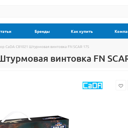
статьи
Бренды
Как купить
Компа
ор CaDA C81021 Штурмовая винтовка FN SCAR 17S
Штурмовая винтовка FN SCAR