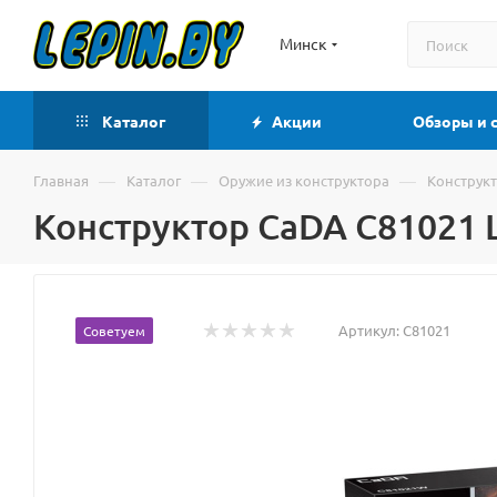
Минск
Каталог
Акции
Обзоры и 
—
—
—
Главная
Каталог
Оружие из конструктора
Конструкт
Конструктор CaDA C81021 
Артикул:
C81021
Советуем