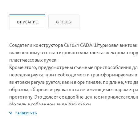
ОПИСАНИЕ
ОТЗЫВЫ
Создатели конструктора C81021 CADA Штурмовая винтовка
включенному в состав игрового комплекта электромотору 
пластмассовых пулек.
Кроме этого, предусмотрены съемные приспособления для
передняя ручка, при необходимости трансформируемая в
винтовки регулируется, как и в оригинале, по длине, что
образом, сборная игрушка по всем имеющимся параметр
прототипу. Это делает ее вдвойне ценнее и привлекатель
Модель в собранном виде 70x5x25 см