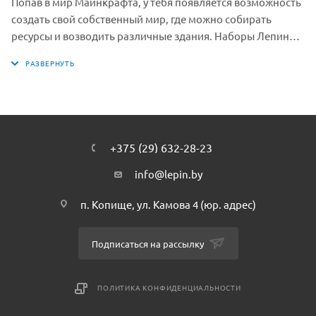
Попав в мир Майнкрафта, у тебя появляется возможность
создать свой собственный мир, где можно собирать
ресурсы и возводить различные здания. Наборы Лепин
построены на эпизодах виртуального мира знаменитой
онлайн игры Майнкрафт. Игровой набор под названием
«Деревня» состоит из 1106 элементов, благодаря которым
можно построить огромную, хорошо детализированную
деревню.
+375 (29) 632-28-23
info@lepin.by
п. Копище, ул. Камова 4 (юр. адрес)
Подписаться на рассылку
ПОЛИТИКА КОНФИДЕНЦИАЛЬНОСТИ