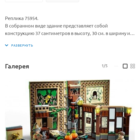
Реплика 75954.
В собранном виде здание представляет собой
конструкцию 37 сантиметров в высоту, 30 см. в ширину и
18 см. в глубину. Lepin.by. В набор входят сразу десять
минифигурок. Юные студенты младших курсов - Гарри
Поттер, Гермиона Грэйнджер, Рон Уизли, Драко Малфой и
Сьюзан Боунс. Преподаватели - Минерва МакГонагалл,
Галерея
1/5
—
заикающийся профессор по Защите от Темных искусств
Квирелл со сменным лицом Волан-де-Морта, лесничий
Хагрид и директор школы Альбус Дамблдор. И еще один
из обитателей замка - Приведение по имени Почти
Безголовый Ник.
Также к этому лего-набору прилагаются крошечные
фигурки почтовой полярной совы Букли, домашней
крысы Рона - Коросты и составные фигуры василиска и
Фоукса. Рассадите всех учеников за длинными столами
заколдованного холла, перемещайте лестницы в нужные