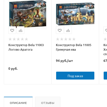
Конструктор Bela 11003
Конструктор Bela 11005
Ко
Логово Арагога
Гремучая ива
Хи
сп
94
руб.
/шт
6
0
руб.
Под заказ
ОПИСАНИЕ
ОТЗЫВЫ