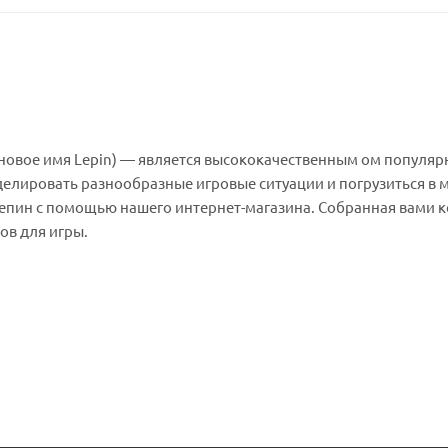
(новое имя Lepin) — является высококачественным ом популяр
делировать разнообразные игровые ситуации и погрузиться в 
 Лепин с помощью нашего интернет-магазина. Собранная вами 
ов для игры.
на – 25 см.