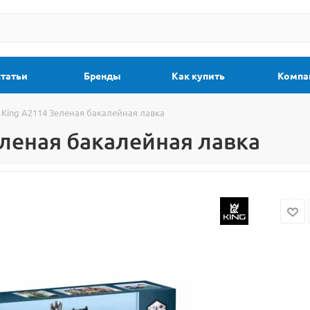
статьи
Бренды
Как купить
Компа
 King A2114 Зеленая бакалейная лавка
еленая бакалейная лавка