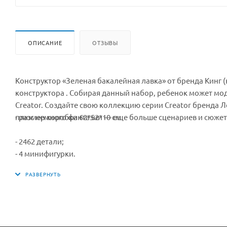
ОПИСАНИЕ
ОТЗЫВЫ
Конструктор «Зеленая бакалейная лавка» от бренда Кинг 
конструктора . Собирая данный набор, ребенок может мо
Creator. Создайте свою коллекцию серии Creator бренда
плюс немного фантазии — еще больше сценариев и сюжет
- размер коробки 62*52*10 см
- 2462 детали;
- 4 минифигурки.
- размеры здания "Бакалейная лавка" : высота – 35 см, шири