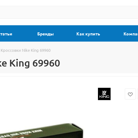
статьи
Бренды
Как купить
Компа
Кроссовки Nike King 69960
e King 69960