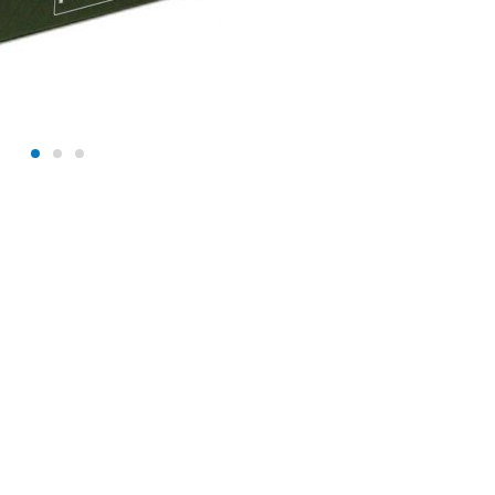
+375 (29) 632-28-23
info@lepin.by
п. Копище, ул. Камова 4 (юр.
адрес)