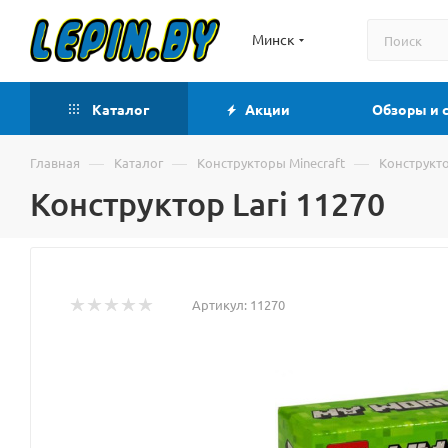
Минск
Каталог
Акции
Обзоры и 
—
—
—
Главная
Каталог
Конструкторы Minecraft
Конструкто
Конструктор Lari 11270
Артикул:
11270