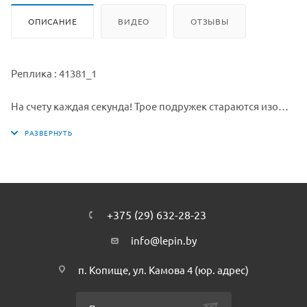
ОПИСАНИЕ
ВИДЕО
ОТЗЫВЫ
Реплика : 41381_1
На счету каждая секунда! Трое подружек стараются изо
всех сил, чтобы спасти нарвала, который попал на мель в
водах залива у города Хартлейк Сити. Вместе с Мией
садитесь в её катер для спасательных операций и
поспешите на помощь пострадавшему животному.
Lepin.by. Пока Андреа пытается закрепить катер, Оливия
использует кран, чтобы убрать обломки со спины нарвала
+375 (29) 632-28-23
и перенести его на носилки. Чтобы нарвалу не было
слишком жарко, пока катер мчится в открытое море,
info@lepin.by
помести его в ледяной бассейн. Когда животное окажется
п. Копище, ул. Камова 4 (юр. адрес)
в родной стихии, можно отдохнуть и заняться дайвингом
вместе с подружками.
Lepin.by