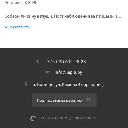
Реплика : 31098
Собери Хижину в глуши, Пост наблюдения за птицами или
Прогулочную лодку.
Остановись в Хижине в глуши и наслаждайся отдыхом на
свежем воздухе. Lepin.by. Попробуй порыбачить на
причале или покатайся на крутом каяке, но берегись
диких зверей: поблизости разгуливают собранные из
кубиков волк и орёл! Когда наступит вечер, ты можешь
+375 (29) 632-28-23
отдохнуть у костра, а потом отправиться спать в уютную
комнату под самой крышей.
info@lepin.by
Lepin.by
п. Копище, ул. Камова 4 (юр. адрес)
Подписаться на рассылку
ПОЛИТИКА КОНФИДЕНЦИАЛЬНОСТИ