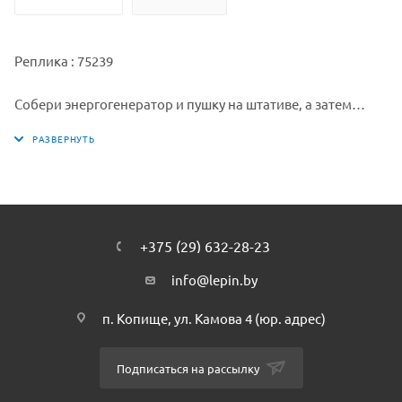
Реплика : 75239
Собери энергогенератор и пушку на штативе, а затем
установи Штурмовик Повстанцев и Снежный штурмовик
на их боевые позиции. Заряди шутеры ракетами,
прицелься и выстрели в персонажей своего противника,
чтобы сбить их! Удастся ли тебе победить
могущественную Империю?
. Lepin.by
Lepin.by
+375 (29) 632-28-23
info@lepin.by
п. Копище, ул. Камова 4 (юр. адрес)
Подписаться на рассылку