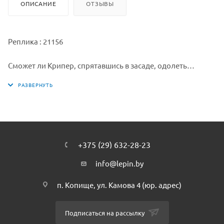
ОПИСАНИЕ
ОТЗЫВЫ
Реплика : 21156
Сможет ли Крипер, спрятавшись в засаде, одолеть
сообразительного Оцелота? Или жёлтый моб отпугнет
зелёного? Решать только тебе! Передвигай ноги и голову
крипера. Не волнуйся, он не взорвётся! У Оцелота можно
менять положение головы, ног и хвоста. Lepin.by. Когда
игра закончится, Крипер и Оцелот займут почётное место
на полке и украсят твою комнату.
+375 (29) 632-28-23
Lepin.by
info@lepin.by
п. Копище, ул. Камова 4 (юр. адрес)
Подписаться на рассылку