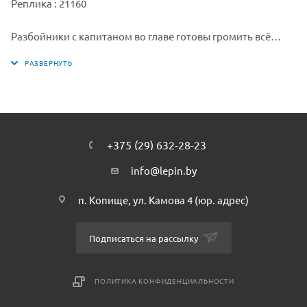
Реплика : 21160
Разбойники с капитаном во главе готовы громить всё
вокруг. Вместе с ними Мститель и Разоритель, который
широко раскрывает пасть. Lepin.by. Стоит держаться от
него подальше! Сможешь ли ты спасти жителей деревни,
защитить от разорения их дома и посевы?
Lepin.by
+375 (29) 632-28-23
info@lepin.by
п. Копище, ул. Камова 4 (юр. адрес)
Подписаться на рассылку
ПОЛИТИКА КОНФИДЕНЦИАЛЬНОСТИ