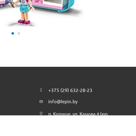
+375 (29) 632-28-23
info@lepin.by
п. Копище, ул. Камова 4 (юр.
адрес)