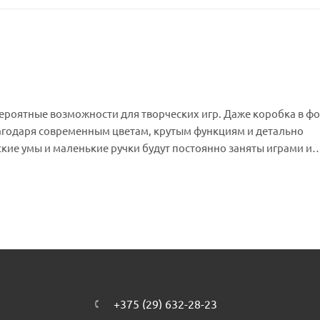
ероятные возможности для творческих игр. Даже коробка в ф
агодаря современным цветам, крутым функциям и детально
кие умы и маленькие ручки будут постоянно заняты играми и
щая игрушка для малышей Играя вместе с фигурками мальчик
выки мелкой моторики и придумать всевозможные захватываю
 множество возможностей для обучения дошкольников важне
нь рождения: здесь есть игрушки, мороженое, подарок и возд
моделей, родители смогут наблюдать за важнейшими этапами
O DUPLO предоставляют малышам безграничные возможности 
чения. Обучающие конструкторы для малышей и дошкольников
ссе игр с узнаваемыми персонажами и творческого конструиро
+375 (29) 632-28-23