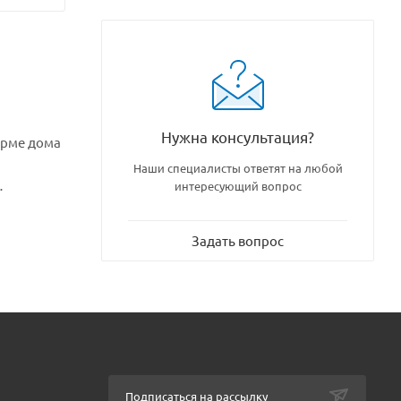
Нужна консультация?
орме дома
Наши специалисты ответят на любой
интересующий вопрос
а и
щие
Задать вопрос
йшим
ушные
 развития
для
вания.
Подписаться на рассылку