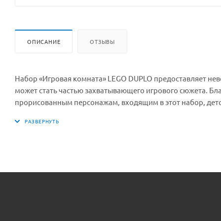
ОПИСАНИЕ
ОТЗЫВЫ
Набор «Игровая комната» LEGO DUPLO предоставляет нев
может стать частью захватывающего игрового сюжета. Бл
прорисованным персонажам, входящим в этот набор, детс
конструированием новых моделей! Обучающая и развиваю
девочки в этой игровой комнате, дети смогутразвить на
сюжеты игр. А игрушечный учебный класс предоставляет
навыкам.В этой игровой комнате можно даже отметить де
шарики. Присоединившись к веселью и конструированию 
своих малышей. Творческие игры для детей Наборы LEG
творческих игр, самовыражения и самостоятельного обу
способствуют получению новых знаний и навыков в проце