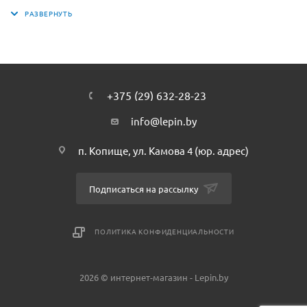
шинами, окрашенного в спортивные цвета: синий, белый,
жёлтый и чёрный. Отрегулируй зеркала заднего вида и
задний спойлер, чтобы развить максимальную скорость.
Затем встань на линию старта и приготовься к гонке!
Когда закончишь, перестрой автомобиль и отправляйся
на трек на мощном гоночном автомобиле или промчись
+375 (29) 632-28-23
по волнам на крутом гоночном катере.
info@lepin.by
п. Копище, ул. Камова 4 (юр. адрес)
Подписаться на рассылку
ПОЛИТИКА КОНФИДЕНЦИАЛЬНОСТИ
2026 © интернет-магазин - Lepin.by