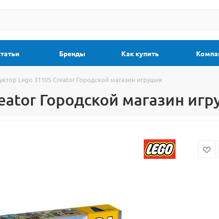
статьи
Бренды
Как купить
Компа
уктор Lego 31105 Creator Городской магазин игрушек
eator Городской магазин иг