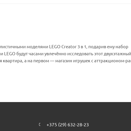
истичными моделями LEGO Creator 3 в 1, подарив ему набор
ли LEGO будут часами увлечённо исследовать этот двухэтажны
я квартира, а на первом — магазин игрушек с аттракционом-ра
абора LEGO Creator 3 в 1 можно собрать три различные игров
атем перестроят его в кондитерскую со столиками для гостей и
точную лавку с мансардным окном или во что-то совершенно
рческие игры, станет прекрасным подарком на Новый год или
ы LEGO Creator 3 в 1 предлагают детализированные и реалис
+375 (29) 632-28-23