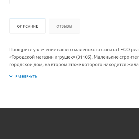
ОПИСАНИЕ
ОТЗЫВЫ
Поощрите увлечение вашего маленького фаната LEGO реал
«Городской магазин игрушек» (31105). Маленькие строите
городской дом, на втором этаже которого находится жила
Вдохновение для свободного конструирования. Из этого н
Дети соберут двухэтажный городской магазин игрушек, а з
мастерской LEGO, расположенной на заднем дворе, в цве
невообразимое. Этот конструктор, вдохновляющий на тво
рождения. Уникальные автономные модели для игр Набор
модели, вдохновляющие на увлекательные игры.