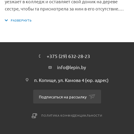
уезжает в колледж и оставляет свой домик на дереве
сестре, чтобы та присмотрела за ним в его отсутствие.
Организуйте ему прощальную вечеринку, а потом уже
можно делать перестановку в домике и раскладывать
вещи Мии. Посадите морковь и цветы на маленьком
земельном участке у дерева, чтобы любимому питомцу,
кролику Мими было что кушать весной и летом. Возьми
молоток и забей гвозди в стену, чтобы развесить свои
+375 (29) 632-28-23
фотографии. Обустройте домик для девичьих встреч и
вечеринок! — К стене прикреплена спираль, по которой
info@lepin.by
можно спуститься со второго этажа с помощью
п. Копище, ул. Камова 4 (юр. адрес)
специального приспособления-карабина. Размер домика
на дереве: 16х17х16 см; размер упаковки: 26х28х7 см.
Подписаться на рассылку
ПОЛИТИКА КОНФИДЕНЦИАЛЬНОСТИ