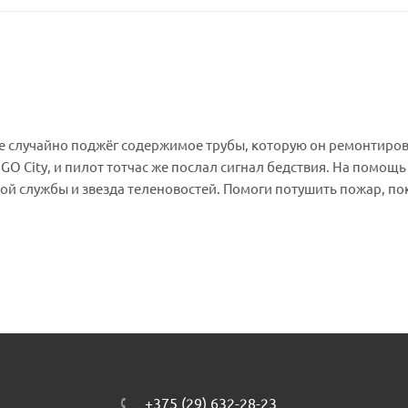
ке случайно поджёг содержимое трубы, которую он ремонтиров
O City, и пилот тотчас же послал сигнал бедствия. На помощь
й службы и звезда теленовостей. Помоги потушить пожар, по
+375 (29) 632-28-23