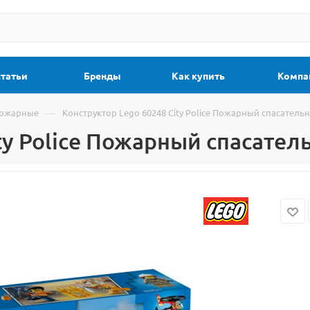
статьи
Бренды
Как купить
Компа
—
Пожарные
Конструктор Lego 60248 City Police Пожарный спасатель
ty Police Пожарный спасате