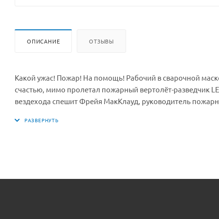
ОПИСАНИЕ
ОТЗЫВЫ
Какой ужас! Пожар! На помощь! Рабочий в сварочной мас
счастью, мимо пролетал пожарный вертолёт-разведчик LEG
вездехода спешит Фрейя МакКлауд, руководитель пожарно
не распространился дальше.