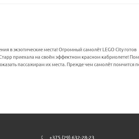
ия в экзотические места! Огромный самолёт LEGO City готов
 Старр приехала на своём эффектном красном кабриолете! По
показать пассажирам их места. Прежде чем самолёт помчится п
свои места и пристегнулись!
+375 (29) 632-28-23