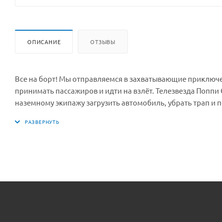
ОПИСАНИЕ
ОТЗЫВЫ
Все на борт! Мы отправляемся в захватывающие приключен
принимать пассажиров и идти на взлёт. Телезвезда Поппи
наземному экипажу загрузить автомобиль, убрать трап и 
посадочной полосе, убедитесь, что все пассажиры заняли 