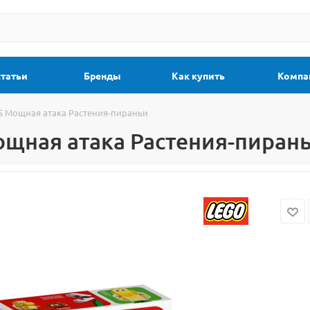
статьи
Бренды
Как купить
Компа
5 Мощная атака Растения-пираньи
ощная атака Растения-пиран