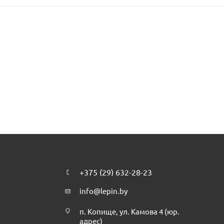
+375 (29) 632-28-23
info@lepin.by
п. Копище, ул. Камова 4 (юр.
адрес)