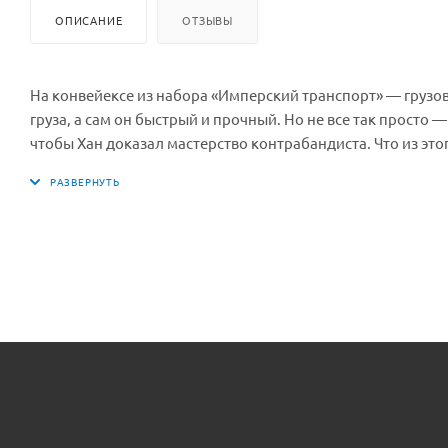
ОПИСАНИЕ
ОТЗЫВЫ
На конвейексе из набора «Имперский транспорт» — грузо
груза, а сам он быстрый и прочный. Но не все так просто 
чтобы Хан доказал мастерство контрабандиста. Что из это
Чубакка, а против них — 3 имперских воина, сильных и вер
триумфатором в этой битве!— Стенки вагона поднимаются
поезда — ящики с капсулами. — В локомотиве открываются
шутеров, куда усаживается минифигурка. — За круглым л
другими наборами по тематике Звездных Войн от LEGO.Габа