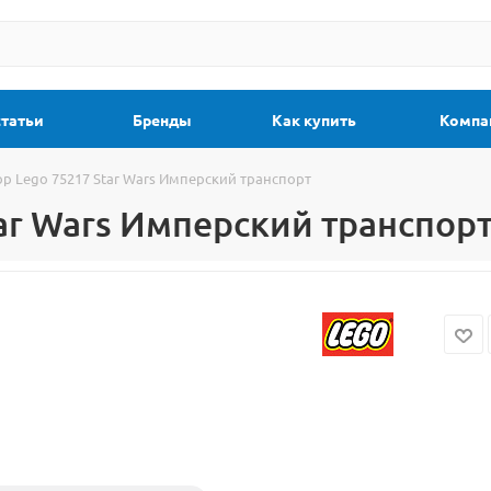
статьи
Бренды
Как купить
Компа
р Lego 75217 Star Wars Имперский транспорт
ar Wars Имперский транспор