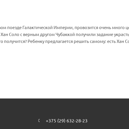
вом поезде Галактической Империи, провозится очень много 
— Хан Соло с верным другом Чубаккой получили задание украсть
го получится? Ребенку предлагается решить самому: есть Хан С
ных. Уверены, с ними не так уж и трудно справиться, и Хан Сол
 вверх с обеих сторон, открывая внутреннее наполнение. — В
 ворота. — Наверху вагона есть место для ведения стрельбы 
юком скрывается оружие имперских воинов. — Набор комбинир
риты упаковки: 28 x 48 х 6 см
+375 (29) 632-28-23