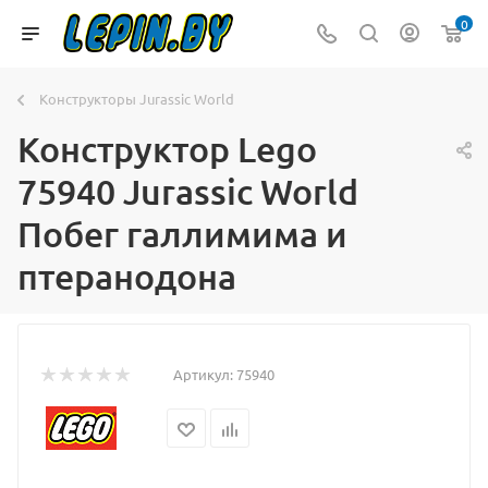
0
Конструкторы Jurassic World
Конструктор Lego
75940 Jurassic World
Побег галлимима и
птеранодона
Артикул:
75940