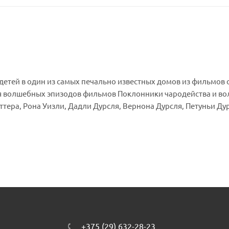
т детей в один из самых печально известных домов из фильмов 
я волшебных эпизодов фильмов Поклонники чародейства и во
ттера, Рона Уизли, Дадли Дурсля, Вернона Дурсля, Петуньи Ду
в этом двухэтажном доме, полном увлекательных функций и
й и активировать специальную функцию почтового ящика, что
оллекционная модель летающего автомобиля Гарри Поттера Во
окна комнаты на втором этаже появляется Рон на летающем а
епь к крюку и выломать окно, чтобы помочь Гарри бежать! Луч
арок для детей, то наборы Lego Harry Potter — именно то, чт
х творческих игр с коллекционными минифигурками и потря
ункций этого набора, дети смогут воссоздать все невероятны
 придумать собственные увлекательные приключения Гарри Пот
+375 (29) 632-28-23
, Дадли Дурсль, Вернон Дурсль, Петунья Дурсль и Добби, а та