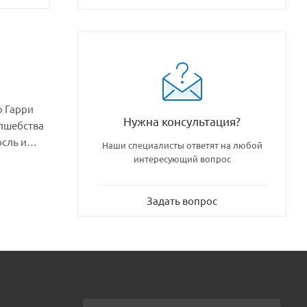
о Гарри
Нужна консультация?
лшебства
рсль и
Наши специалисты ответят на любой
интересующий вопрос
бы
лшебные
Задать вопрос
втомобиле
ший
о вам
сающими
е события,
тера. В
кже