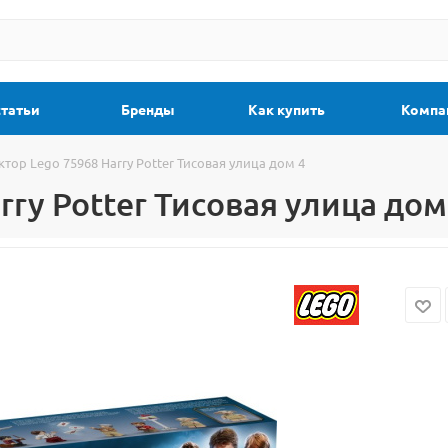
статьи
Бренды
Как купить
Компа
тор Lego 75968 Harry Potter Тисовая улица дом 4
rry Potter Тисовая улица дом