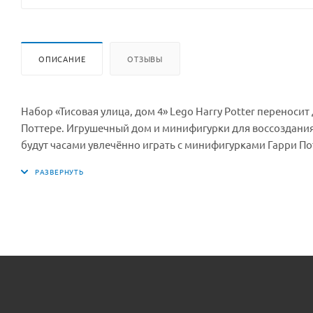
ОПИСАНИЕ
ОТЗЫВЫ
Набор «Тисовая улица, дом 4» Lego Harry Potter переноси
Поттере. Игрушечный дом и минифигурки для воссоздани
будут часами увлечённо играть с минифигурками Гарри По
Добби. Они смогут придумать множество интересных игр 
аксессуаров: найти кладовку Гарри Поттера под лестнице
обрушить поток из писем о приёме в школу Хогвартс. К
приключения продолжаются за пределами дома, когда у 
Ford Anglia. Дети смогут открыть багажник, прикрепить ц
подарок для поклонников Гарри Поттера Если вы ищете под
нужно. Они предоставляют возможности для бесконечны
функциями. Играя с множеством минифигурок и забавных ф
произошедшие в доме Дурслей на Тисовой улице, а также
набор входят шесть минифигурок: Гарри Поттер, Рон Уизли